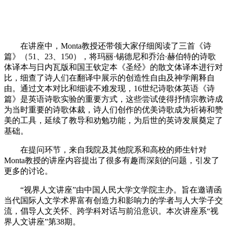
在讲座中，Monta教授还带领大家仔细阅读了三首《诗
篇》（51、23、150），将玛丽·锡德尼和乔治·赫伯特的诗歌
体译本与日内瓦版和国王钦定本《圣经》的散文体译本进行对
比，细查了诗人们在翻译中展示的创造性自由及神学阐释自
由。通过文本对比和细读不难发现，16世纪诗歌体英语《诗
篇》是英语诗歌实验的重要方式，这些尝试使得抒情宗教诗成
为当时重要的诗歌体裁，诗人们创作的优美诗歌成为祈祷和赞
美的工具，延续了教导和劝勉功能，为后世的英诗发展奠定了
基础。
在提问环节，来自我院及其他院系和高校的师生针对
Monta教授的讲座内容提出了很多有趣而深刻的问题，引发了
更多的讨论。
“视界人文讲座”由中国人民大学文学院主办。旨在邀请函
当代国际人文学术界富有创造力和影响力的学者与人大学子交
流，倡导人文关怀、跨学科对话与前沿意识。本次讲座系“视
界人文讲座”第38期。