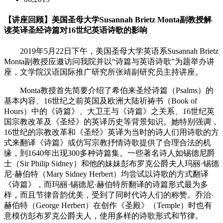
【讲座回顾】美国圣母大学Susannah Brietz Monta副教授解
读英译圣经诗篇对16世纪英语诗歌的影响
2019年5月22日下午，美国圣母大学英语系Susannah Brietz
Monta副教授应邀访问我院并以“诗篇与英语诗歌”为题举办讲
座，文学院汉语国际推广研究所张靖副研究员主持讲座。
Monta教授首先简要介绍了希伯来圣经诗篇（Psalms）的
基本内容、16世纪之前英国及欧洲大陆祈祷书（Book of
Hours）中的《诗篇》、大卫王与《诗篇》之关系、16世纪英
国宗教改革及《圣经》的英译历史等背景知识。她特别强调，
16世纪的宗教改革和《圣经》英译为当时的诗人们用诗歌的方
式来翻译《诗篇》或仿写宗教抒情诗歌提供了合理合法的机
缘，到1640年出现300多种诗篇集。一些著名诗人如锡德尼爵
士（Sir Philip Sidney）和他的妹妹彭布罗克公爵夫人玛丽·锡德
尼·赫伯特（Mary Sidney Herbert）均尝试以诗歌的方式翻译
《诗篇》，而玛丽·锡德尼·赫伯特所翻译的诗篇形式最为多
样，而且节律音韵优美，受到了同时代诗人们的称赞。乔治·
赫伯特（George Herbert）在创作《圣殿》（Temple）时也有
意模仿彭布罗克公爵夫人，使用多样的诗歌形式和节律。