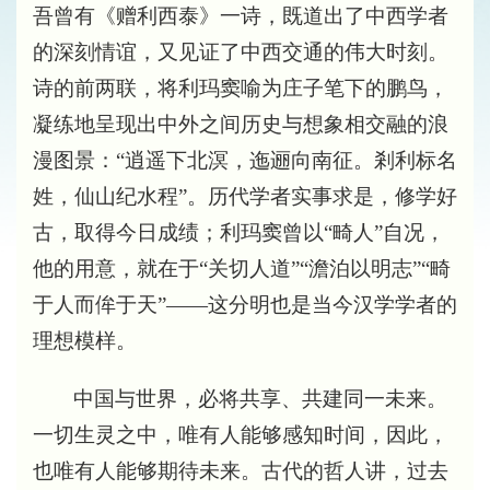
吾曾有《赠利西泰》一诗，既道出了中西学者
的深刻情谊，又见证了中西交通的伟大时刻。
诗的前两联，将利玛窦喻为庄子笔下的鹏鸟，
凝练地呈现出中外之间历史与想象相交融的浪
漫图景：“逍遥下北溟，迤逦向南征。剎利标名
姓，仙山纪水程”。历代学者实事求是，修学好
古，取得今日成绩；利玛窦曾以“畸人”自况，
他的用意，就在于“关切人道”“澹泊以明志”“畸
于人而侔于天”——这分明也是当今汉学学者的
理想模样。
中国与世界，必将共享、共建同一未来。
一切生灵之中，唯有人能够感知时间，因此，
也唯有人能够期待未来。古代的哲人讲，过去