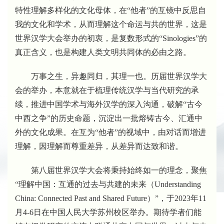
特性理解多样化的文化母体，在
“
他者
”
的互镜中反思自
我的文化和学术，从而理解这个命运与共的世界，这是
世界汉学大会举办的初衷，是复数形式的
“Sinologies”
的
真正含义，也是构建人类文明共同体的必由之路。
万事之生，异趣同归，其理一也。历届世界汉学大
会的举办，本意就在于梳理传统汉学与当代研究的承
续，推进中国学术与海外汉学的深入沟通，破解
“
古今
中西之争
”
的历史命题，沉淀出一批熔铸古今、汇通中
外的文化成果。在互为
“
他者
”
的视域中，由对话而增进
理解，因理解而尊重差异，从差异而达致和谐。
第八届世界汉学大会将秉持始终如一的理念，聚焦
“
理解中国：互通的过去与共建的未来（
Understanding
China: Connected Past and Shared Future
）
”
，于
2023
年
11
月
4-6
日在中国人民大学苏州校区举办。期待学者们能