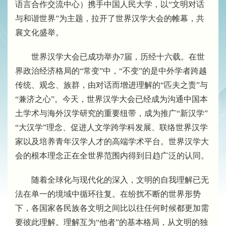
语言合作交流中心）携手中国人民大学，以
“
文明对话
与和谐世界
”
为主题，拉开了世界汉学大会的帷幕，共
襄文化盛举。
世界汉学大会已成功举办
7
届，历经十六载。在世
界政治经济格局的
“
常变
”
中，
“
不变
”
的是中外学者跨越
传统、观念、族群，由对话而增进理解的
“
匹夫之责
”
与
“
兼济之心
”
。今天，世界汉学大会已经成为沟通中国本
土学术与海外汉学研究的重要纽带，成为推广
“
新汉学
”
“
大汉学
”
理念、促进人文学跨学科发展、联络世界汉学
家以及培养青年汉学人才的高端学术平台。世界汉学大
会的根本理念正在全世界范围内得到日趋广泛的认同。
随着全球化与现代化的深入，文明的自我理解已无
法在单一的境域中循环往复。在纷扰不断的世界形势
下，各国家各民族各文明之间比以往任何时候都更加需
要彼此理解。理解互为
“
他者
”
的基本格局，从文明的独