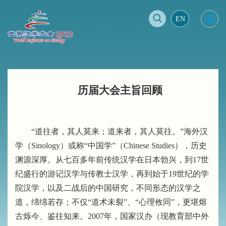
EN
历届大会主旨回顾
“
道往者，其人莫来；道来者，其人莫往。
”
海外汉
学（
Sinology
）或称
“
中国学
”
（
Chinese Studies
），历史
渊源深厚。从七百多年前传统汉学在日本勃兴，到
17
世
纪盛行的游记汉学与传教士汉学，再到始于
19
世纪的学
院汉学，以及二战后的中国研究，不同形态的汉学之
道，绵绵若存；不仅
“
道术未裂
”
、
“
心理攸同
”
，更堪熔
古烁今、鉴往知来。
2007
年，国家汉办（现教育部中外